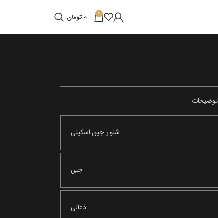
0
0
تومان
شلوار جین اسکینی
جین
ذغالی