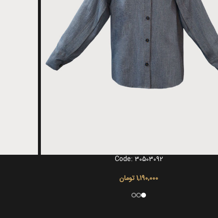
Code: 30503092
گزینه ها
انتخاب گزینه ها
1,190,000
تومان