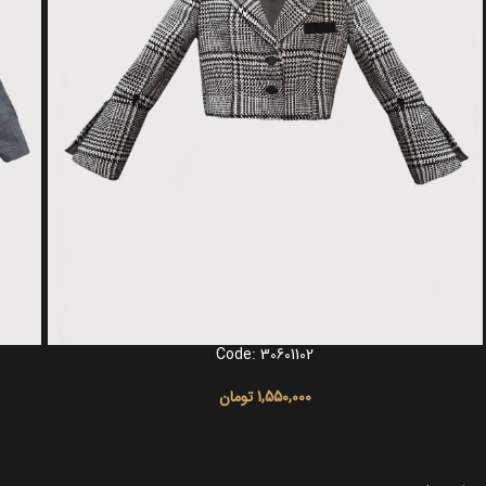
Code: 30601102
انتخاب گزینه ها
انتخاب 
1,550,000
تومان