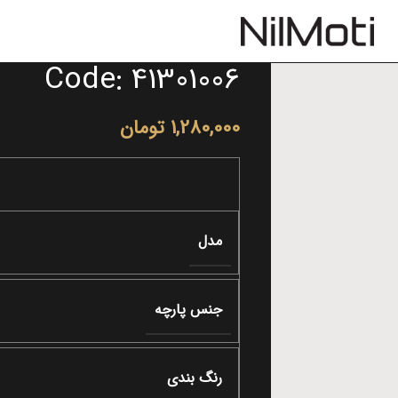
Code: 41301006
1,280,000
تومان
مدل
جنس پارچه
رنگ بندی