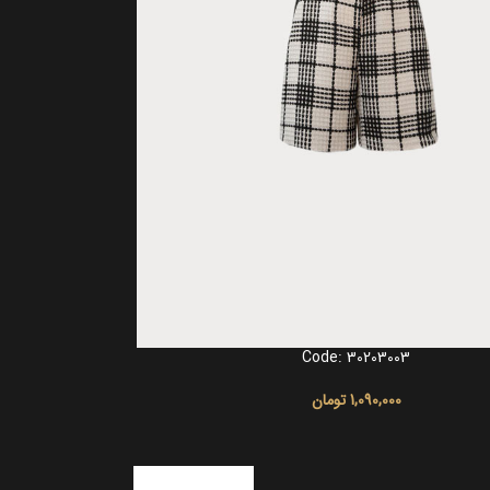
Code: 30203003
انتخاب گزینه ها
1,090,000
تومان