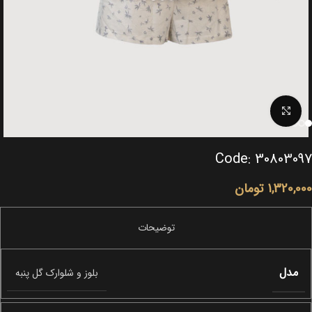
Click to enlarge
Code: 30803097
1,320,000
تومان
مدل
بلوز و شلوارک گل پنبه