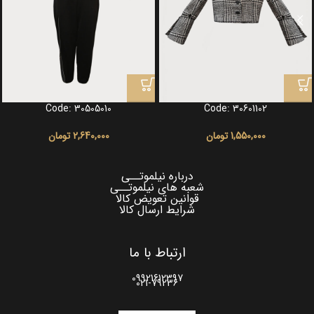
Code: 30505010
Code: 30601102
1,550,000
تومان
2,640,000
تومان
درباره نیلموتــی
شعبه های نیلموتــی
قوانین تعویض کالا
شرایط ارسال کالا
ارتباط با ما
09921612397
021-79236