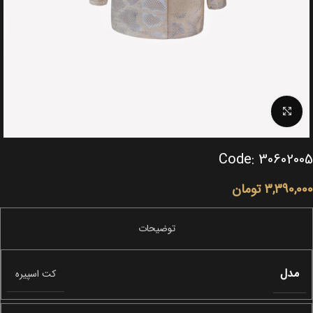
Click to enlarge
Code: 30602005
3,390,000
تومان
مدل
کت اسپیره