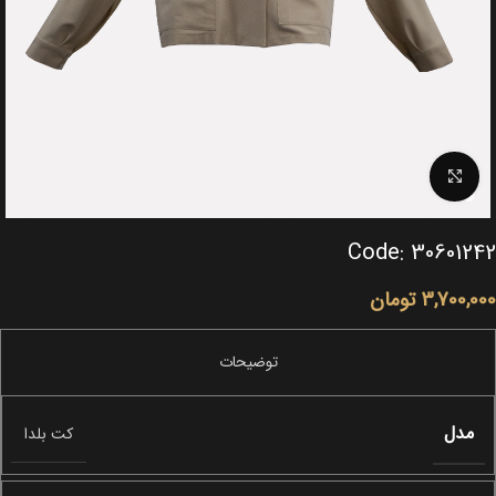
Click to enlarge
Code: 30601242
3,700,000
تومان
مدل
کت بلدا