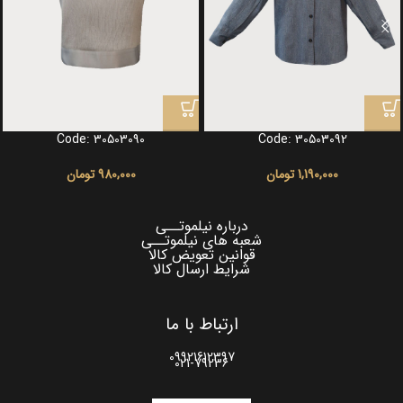
Code: 30503090
Code: 30503092
1,190,000
تومان
980,000
تومان
درباره نیلموتــی
شعبه های نیلموتــی
قوانین تعویض کالا
شرایط ارسال کالا
ارتباط با ما
09921612397
021-79236