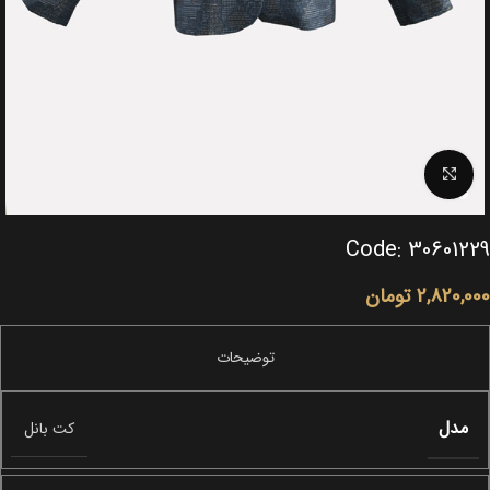
Click to enlarge
Code: 30601229
2,820,000
تومان
مدل
کت بانل