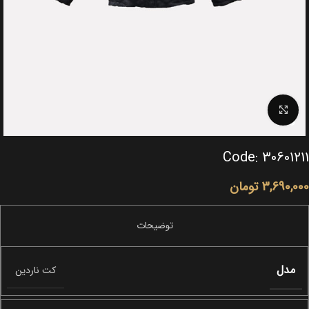
Click to enlarge
Code: 30601211
3,690,000
تومان
مدل
کت ناردین