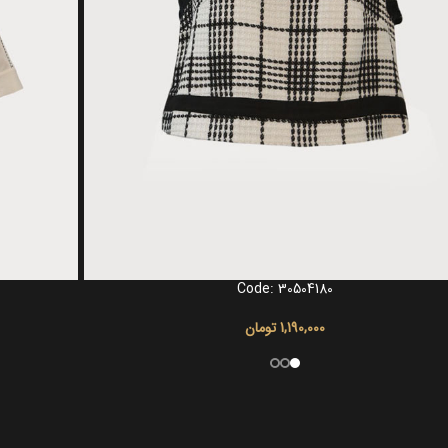
Code: 30504180
گزینه ها
انتخاب گزینه ها
1,190,000
تومان