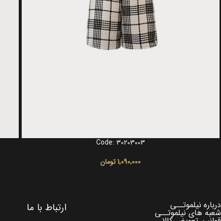
Code: 30203003
انتخاب گزینه ها
انتخاب 
1,090,000
تومان
درباره نیلموتــی
ارتباط با ما
شعبه های نیلموتــی
قوانین تعویض کالا