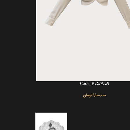
Code: 30503089
انتخاب گزینه ها
1,100,000
تومان