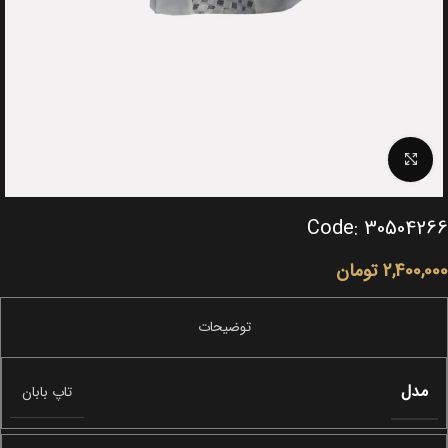
Click to enlarge
Code: 30504266
2,400,000
تومان
مدل
تاپ بابان