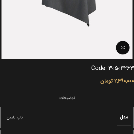
Click to enlarge
Code: 30504263
2,490,000
تومان
مدل
تاپ بامین