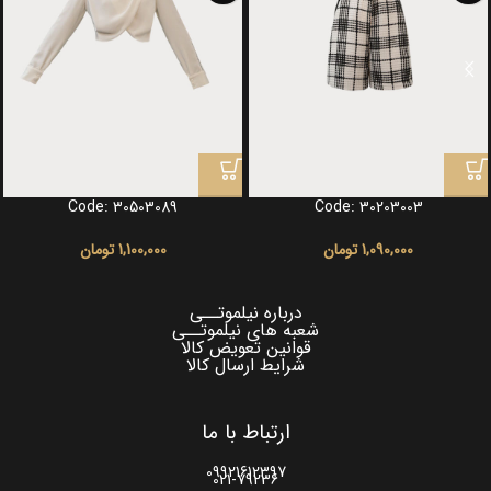
Code: 30503089
Code: 30203003
1,090,000
تومان
1,100,000
تومان
درباره نیلموتــی
شعبه های نیلموتــی
قوانین تعویض کالا
شرایط ارسال کالا
ارتباط با ما
09921612397
021-79236