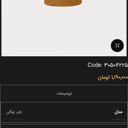
Click to enlarge
Code: 30504225
1,190,000
تومان
مدل
تاپ لوگان