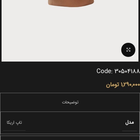
Click to enlarge
Code: 30504188
1,290,000
تومان
مدل
تاپ اریکا