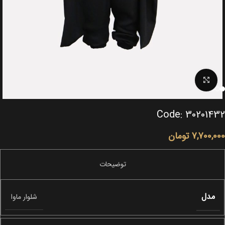
Click to enlarge
Code: 30201432
7,700,000
تومان
مدل
شلوار ماوا