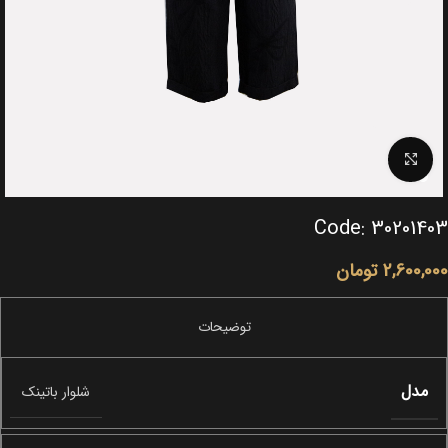
Click to enlarge
Code: 30201403
2,600,000
تومان
مدل
شلوار باتینک