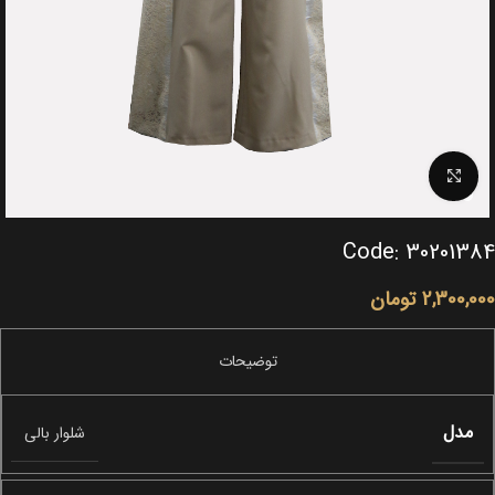
Click to enlarge
Code: 30201384
2,300,000
تومان
مدل
شلوار بالی