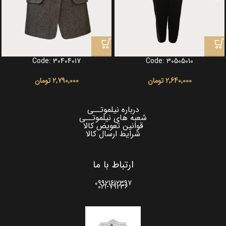
Code: 30404017
Code: 30505010
2,640,000
تومان
2,790,000
تومان
درباره نیلموتــی
شعبه های نیلموتــی
قوانین تعویض کالا
شرایط ارسال کالا
ارتباط با ما
09921612397
021-79236