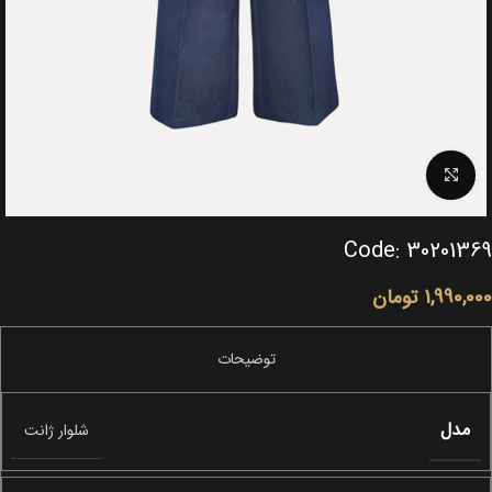
Click to enlarge
Code: 30201369
1,990,000
تومان
مدل
شلوار ژانت