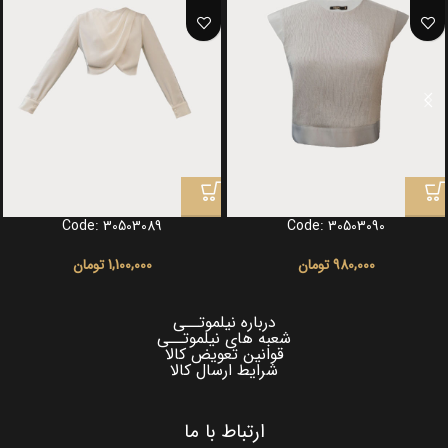
Code: 30503089
Code: 30503090
980,000
تومان
1,100,000
تومان
درباره نیلموتــی
شعبه های نیلموتــی
قوانین تعویض کالا
شرایط ارسال کالا
ارتباط با ما