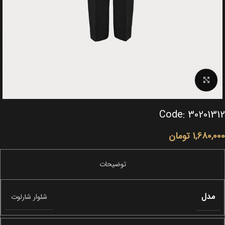
Click to enlarge
Code: 30201312
1,680,000
تومان
مدل
شلوار شارلوت