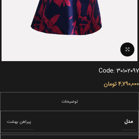
Click to enlarge
Code: 30102097
4,790,000
تومان
مدل
پیراهن بهشت