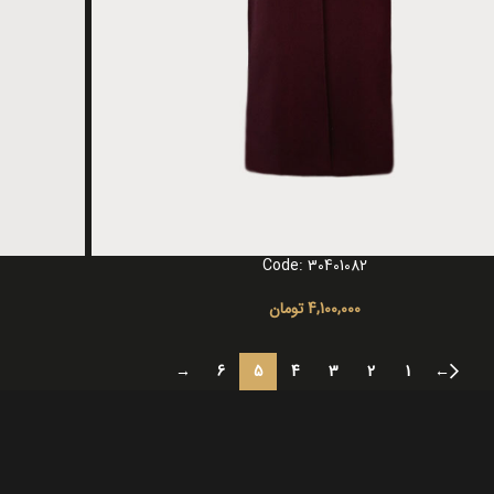
Code: 30401082
گزینه ها
انتخاب گزینه ه
4,100,000
تومان
→
6
5
4
3
2
1
←