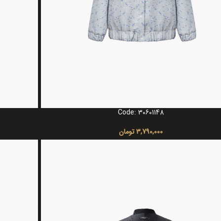
Code: 30601148
گزینه ها
انتخاب گزینه ه
3,790,000
تومان