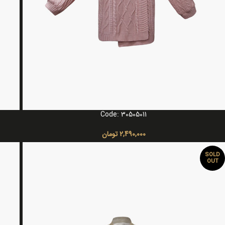
Code: 30505011
انتخاب گزینه ها
انتخاب 
2,490,000
تومان
SOLD
OUT