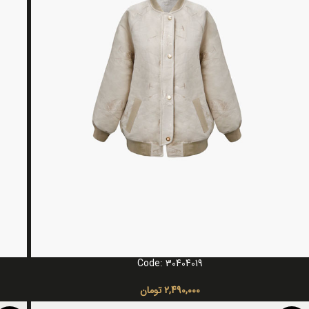
Code: 30404019
انتخاب گزینه ها
انتخاب 
2,490,000
تومان