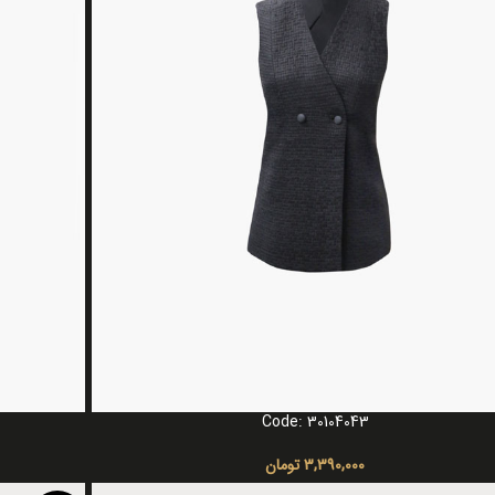
Code: 30104043
گزینه ها
انتخاب گزینه ه
3,390,000
تومان