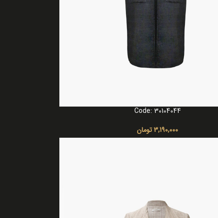
Code: 30104044
ا
3,190,000
تومان