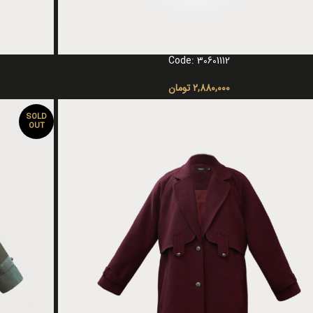
Code: 30601112
گزینه ها
انتخاب گزینه ه
2,880,000
تومان
SOLD
OUT