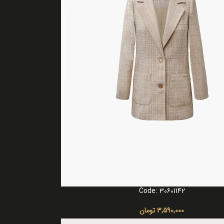
Code: 30601142
ا
3,590,000
تومان