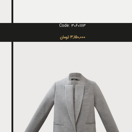
Code: 30601113
انتخاب گزینه ها
انتخاب 
3,150,000
تومان