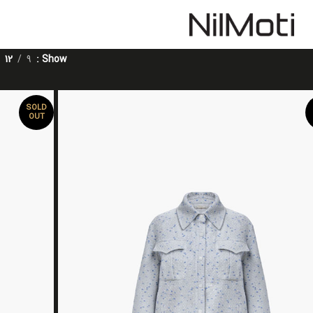
12
9
Show
SOLD
OUT