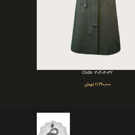
Code: 30403032
ا
2,790,000
تومان