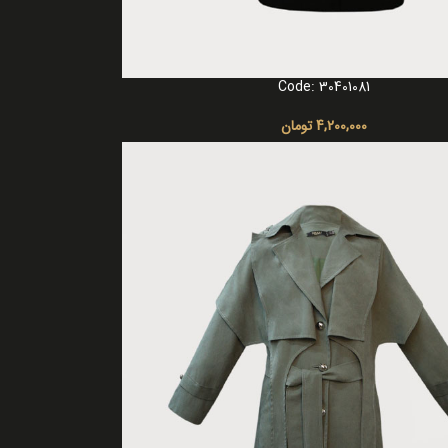
Code: 30401081
ا
4,200,000
تومان