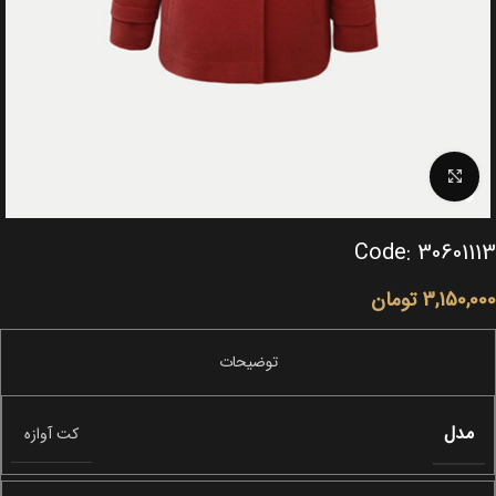
Click to enlarge
Code: 30601113
3,150,000
تومان
مدل
کت آوازه