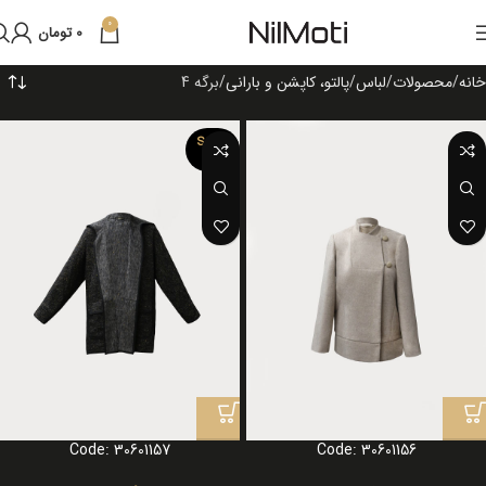
0
0
تومان
خانه
محصولات
لباس
پالتو، کاپشن و بارانی
برگه 4
SOLD
OUT
Code: 30601157
Code: 30601156