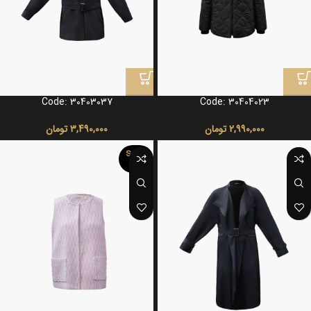
Code: 30403037
Code: 30404023
2,990,000
تومان
3,490,000
تومان
SOLD
OUT