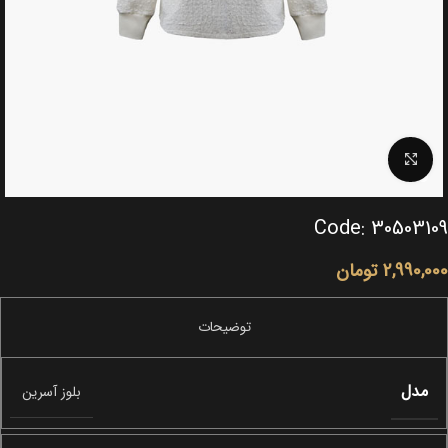
Click to enlarge
Code: 30503109
2,990,000
تومان
مدل
بلوز آسرین