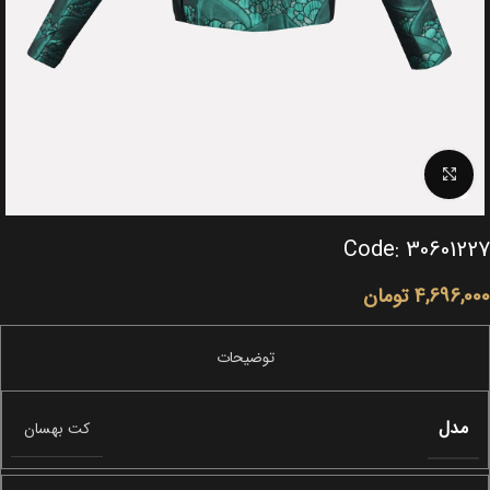
Click to enlarge
Code: 30601227
4,696,000
تومان
مدل
کت بهسان