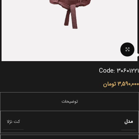
Click to enlarge
Code: 30601221
3,590,000
تومان
مدل
کت نژلا