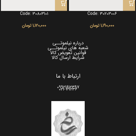
Code: 30803101
Code: 30203006
1,190,000
تومان
1,120,000
تومان
درباره نیلموتــی
شعبه های نیلموتــی
قوانین تعویض کالا
شرایط ارسال کالا
ارتباط با ما
09921612397
021-79236