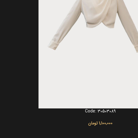
Code: 30503089
انتخاب گزینه ها
1,100,000
تومان