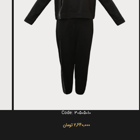
Code: 30505010
انتخاب گزینه ها
انتخاب 
2,640,000
تومان