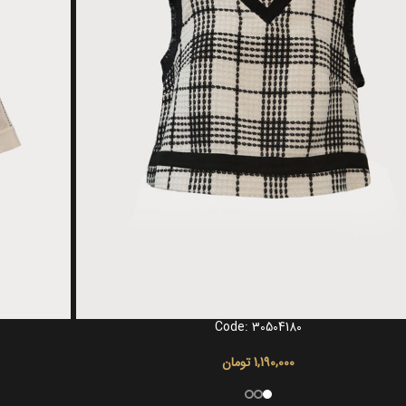
Code: 30504180
گزینه ها
انتخاب گزینه ها
1,190,000
تومان