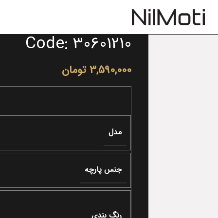
Code: 30601210
3,590,000
تومان
مدل
جنس پارچه
رنگ بندی