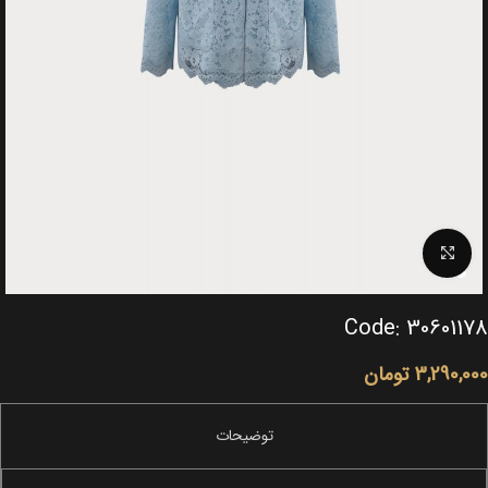
Click to enlarge
Code: 30601178
3,290,000
تومان