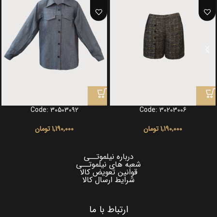
Code: 30503092
Code: 30203006
1,190,000
تومان
1,190,000
تومان
درباره نیلموتــی
شعبه های نیلموتــی
قوانین تعویض کالا
شرایط ارسال کالا
ارتباط با ما