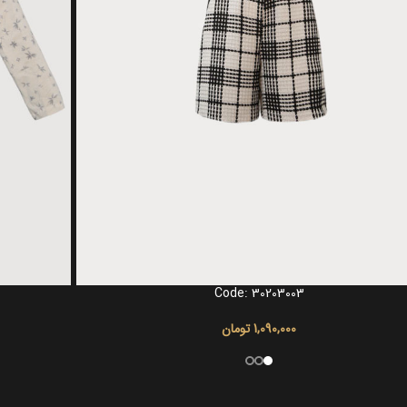
Code: 30203003
گزینه ها
انتخاب گزینه ها
1,090,000
تومان