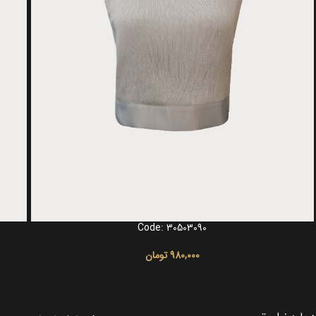
Code: 30503090
انتخاب گزینه ها
انتخاب 
980,000
تومان