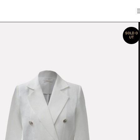
SOLD O
UT