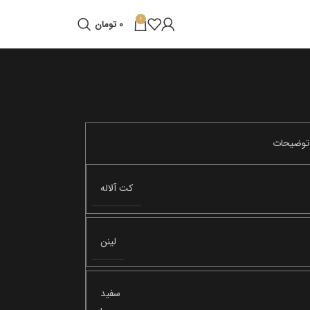
0
0
تومان
کت آلاله
لینن
سفید
,