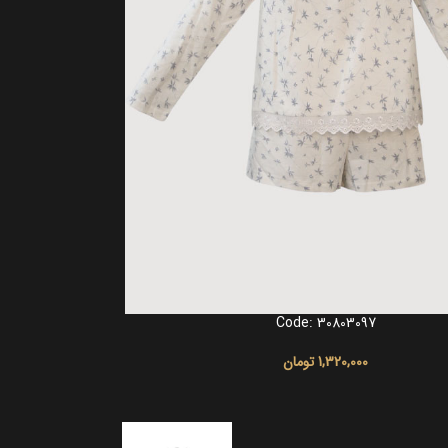
Code: 30803097
انتخاب گزینه ها
1,320,000
تومان