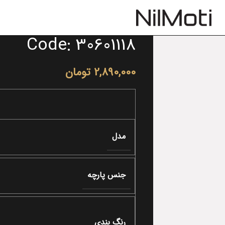
Code: 30601118
2,890,000
تومان
مدل
جنس پارچه
رنگ بندی