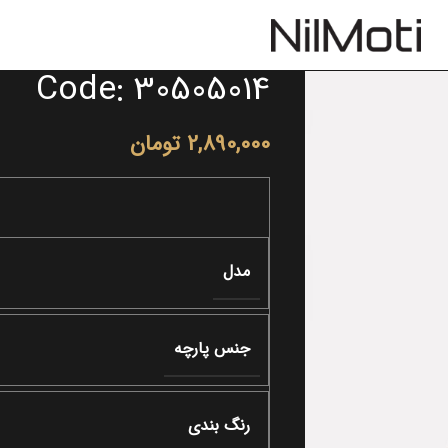
Code: 30505014
2,890,000
تومان
مدل
جنس پارچه
رنگ بندی