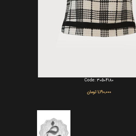
Code: 30504180
انتخاب گزینه ها
1,190,000
تومان