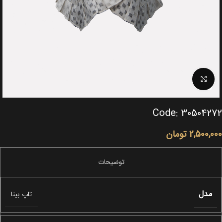
Click to enlarge
Code: 30504272
2,500,000
تومان
مدل
تاپ بیتا