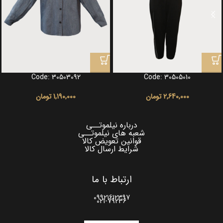
Code: 30503092
Code: 30505010
2,640,000
تومان
1,190,000
تومان
درباره نیلموتــی
شعبه های نیلموتــی
قوانین تعویض کالا
شرایط ارسال کالا
ارتباط با ما
09921612397
021-79236