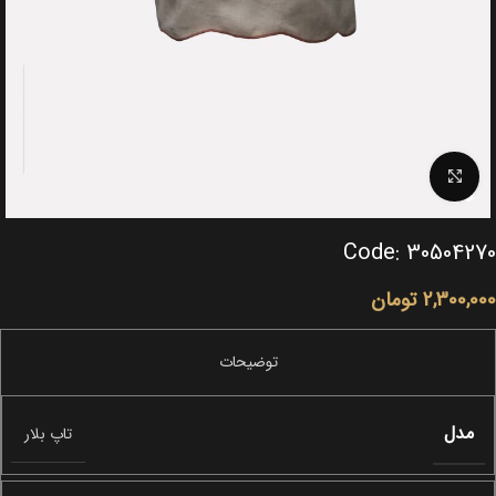
Click to enlarge
Code: 30504270
2,300,000
تومان
مدل
تاپ بلار