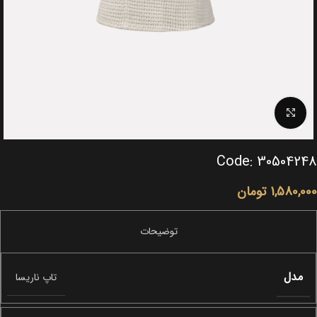
Click to enlarge
Code: 30504248
1,580,000
تومان
مدل
تاپ ناریسا