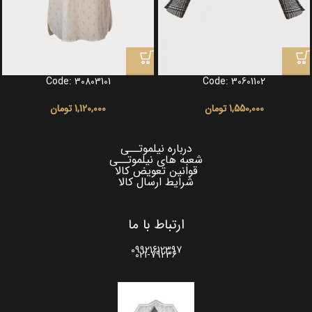
Code: 30803101
Code: 30601102
1,550,000
تومان
1,120,000
تومان
درباره نیلموتــی
شعبه های نیلموتــی
قوانین تعویض کالا
شرایط ارسال کالا
ارتباط با ما
09921612397
021-79236