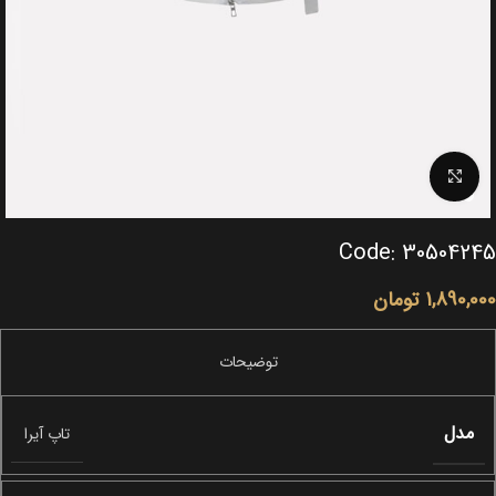
Click to enlarge
Code: 30504245
1,890,000
تومان
مدل
تاپ آیرا