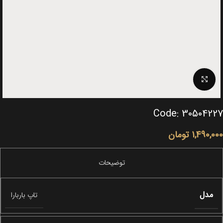
Click to enlarge
Code: 30504227
1,490,000
تومان
مدل
تاپ باربارا