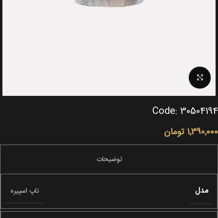
Click to enlarge
Code: 30504194
1,390,000
تومان
مدل
تاپ اسپیره