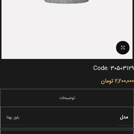
Click to enlarge
Code: 30503129
2,200,000
تومان
مدل
بلوز بهتا