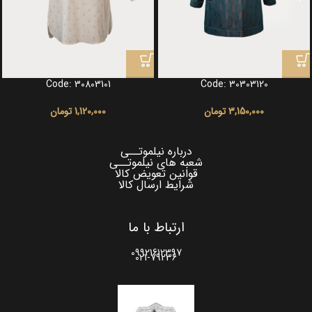
Code: 30803101
Code: 30303120
3,150,000
تومان
1,120,000
تومان
درباره نیلموتــی
شعبه های نیلموتــی
قوانین تعویض کالا
شرایط ارسال کالا
ارتباط با ما
09921612397
021-79236