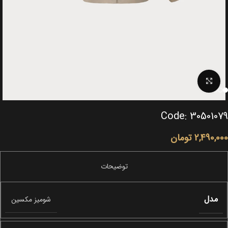
Click to enlarge
Code: 30501079
2,490,000
تومان
مدل
شومیز مکسین