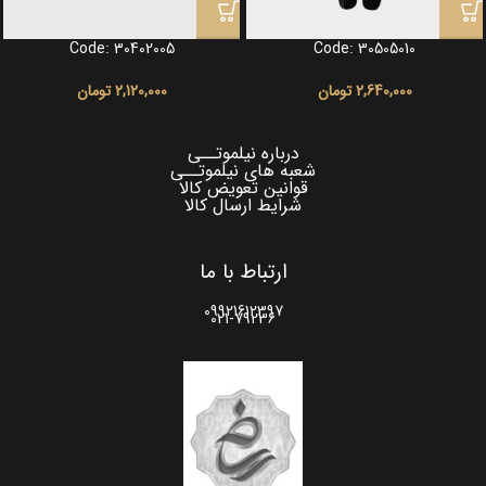
Code: 30402005
Code: 30505010
2,640,000
تومان
2,120,000
تومان
درباره نیلموتــی
شعبه های نیلموتــی
قوانین تعویض کالا
شرایط ارسال کالا
ارتباط با ما
09921612397
021-79236