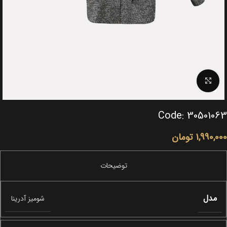
Click to enlarge
Code: 30501063
1,990,000
تومان
مدل
شومیز آدرینا