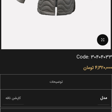
Click to enlarge
Code: 30404033
4,320,000
تومان
مدل
کاپشن نافه