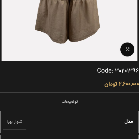
Click to enlarge
Code: 30201396
2,600,000
تومان
مدل
شلوار بهرا