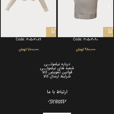
Code: 30503089
Code: 30503090
980,000
تومان
1,100,000
تومان
درباره نیلموتــی
شعبه های نیلموتــی
قوانین تعویض کالا
شرایط ارسال کالا
ارتباط با ما
09921612397
021-79236