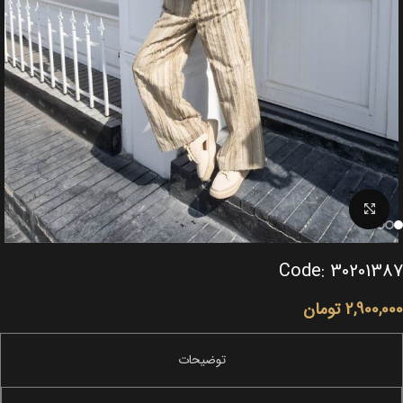
Click to enlarge
Code: 30201387
2,900,000
تومان