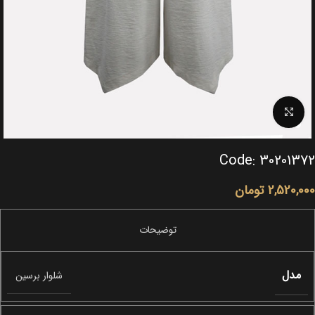
Click to enlarge
Code: 30201372
2,520,000
تومان
مدل
شلوار برسین