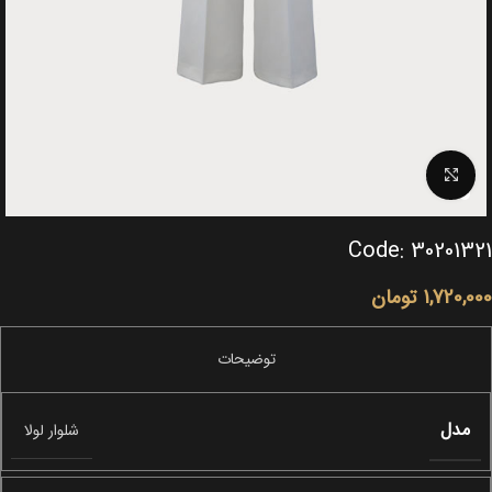
Click to enlarge
Code: 30201321
1,720,000
تومان
مدل
شلوار لولا