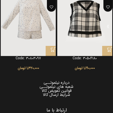
Code: 30803097
Code: 30504180
1,190,000
تومان
1,320,000
تومان
درباره نیلموتــی
شعبه های نیلموتــی
قوانین تعویض کالا
شرایط ارسال کالا
ارتباط با ما