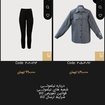
OUT
Code: 30201213
Code: 30503092
1,190,000
تومان
990,000
تومان
درباره نیلموتــی
شعبه های نیلموتــی
قوانین تعویض کالا
شرایط ارسال کالا