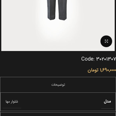
Click to enlarge
Code: 30201307
1,690,000
تومان
مدل
شلوار مها