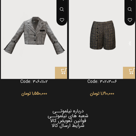
Code: 30601102
Code: 30203006
1,190,000
تومان
1,550,000
تومان
درباره نیلموتــی
شعبه های نیلموتــی
قوانین تعویض کالا
شرایط ارسال کالا