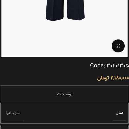
Click to enlarge
Code: 30201305
2,180,000
تومان
مدل
شلوار آنیا