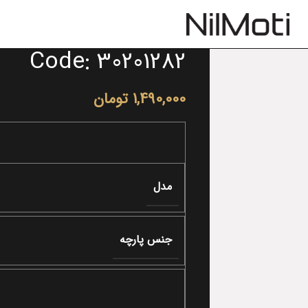
Code: 30201282
1,490,000
تومان
مدل
جنس پارچه