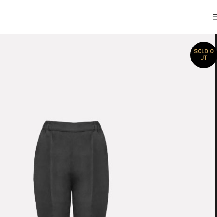
SOLD O
UT