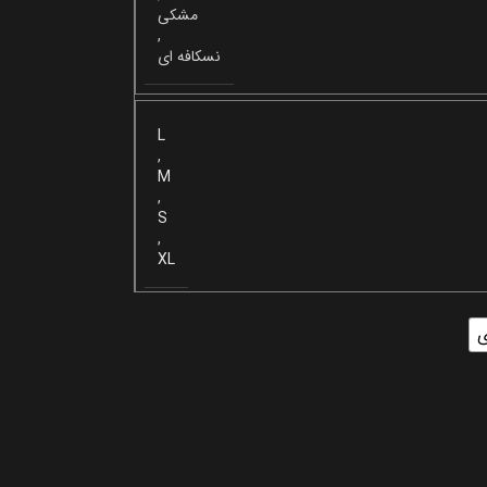
مشکی
,
نسکافه ای
L
,
M
,
S
,
XL
ی