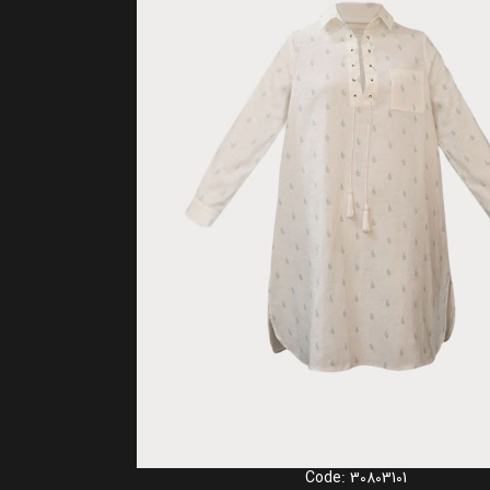
Code: 30803101
انتخاب گزینه ها