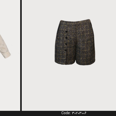
Code: 30203006
گزینه ها
انتخاب گزینه ها