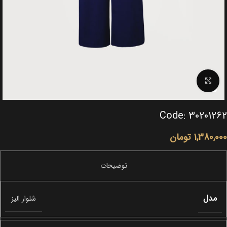
Click to enlarge
Code: 30201262
1,380,000
تومان
مدل
شلوار الیز