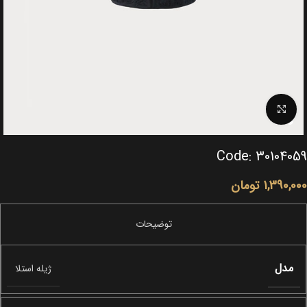
Click to enlarge
Code: 30104059
1,390,000
تومان
مدل
ژیله استلا