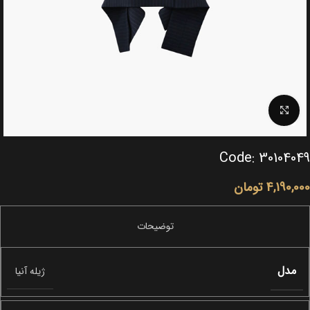
Click to enlarge
Code: 30104049
4,190,000
تومان
مدل
ژیله آنیا