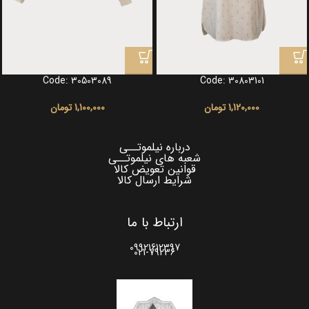
Code: 30503089
Code: 30803101
1,120,000
تومان
1,100,000
تومان
درباره نیلموتــی
شعبه های نیلموتــی
قوانین تعویض کالا
شرایط ارسال کالا
ارتباط با ما
09921612397
021-79236