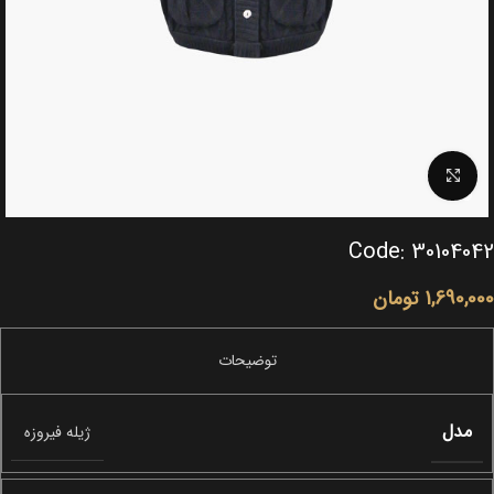
Click to enlarge
Code: 30104042
1,690,000
تومان
مدل
ژیله فیروزه