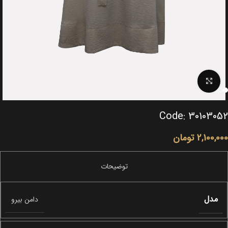
Click to enlarge
Code: 30103052
2,100,000
تومان
مدل
دامن بیرو