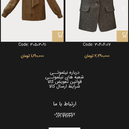
Code: 30503091
Code: 30404017
2,790,000
تومان
1,190,000
تومان
درباره نیلموتــی
شعبه های نیلموتــی
قوانین تعویض کالا
شرایط ارسال کالا
ارتباط با ما
09921612397
021-79236