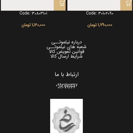
Code: 30803101
Code: 30102090
1,790,000
تومان
1,120,000
تومان
درباره نیلموتــی
شعبه های نیلموتــی
قوانین تعویض کالا
شرایط ارسال کالا
ارتباط با ما
09921612397
021-79236