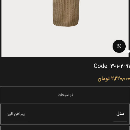
Click to enlarge
Code: 30102091
2,220,000
تومان
مدل
پیراهن الین